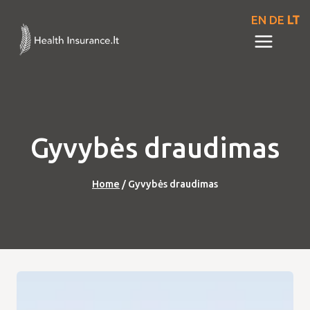
Skip
EN
DE
LT
to
content
Gyvybės draudimas
Home
/
Gyvybės draudimas