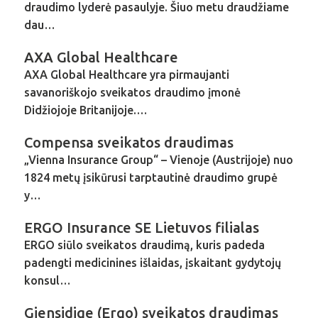
draudimo lyderė pasaulyje. Šiuo metu draudžiame
dau…
AXA Global Healthcare
AXA Global Healthcare yra pirmaujanti
savanoriškojo sveikatos draudimo įmonė
Didžiojoje Britanijoje.…
Compensa sveikatos draudimas
„Vienna Insurance Group“ – Vienoje (Austrijoje) nuo
1824 metų įsikūrusi tarptautinė draudimo grupė
y…
ERGO Insurance SE Lietuvos filialas
ERGO siūlo sveikatos draudimą, kuris padeda
padengti medicinines išlaidas, įskaitant gydytojų
konsul…
Gjensidige (Ergo) sveikatos draudimas