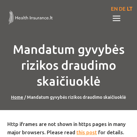
Skip
EN
DE
LT
to
content
Mandatum gyvybės
rizikos draudimo
skaičiuoklė
Home
/
Mandatum gyvybės rizikos draudimo skaičiuoklė
Http iframes are not shown in https pages in many
major browsers. Please read
this post
for details.